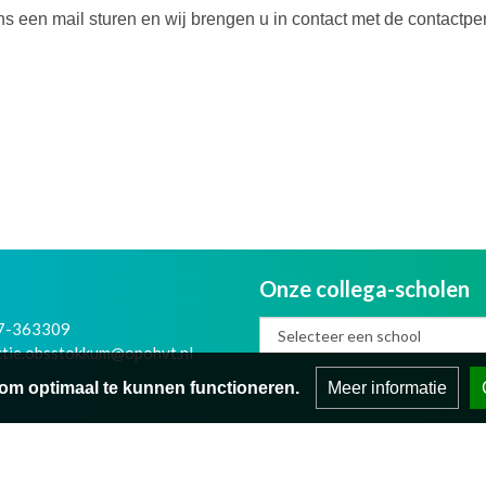
ns een mail sturen en wij brengen u in contact met de contactp
Onze collega-scholen
7-363309
ctie.obsstokkum@opohvt.nl
om optimaal te kunnen functioneren.
Meer informatie