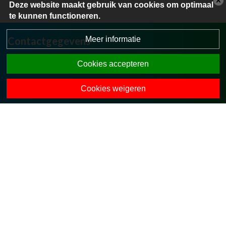
Deze website maakt gebruik van cookies om optimaal
te kunnen functioneren.
Meer informatie
Contactgegevens
Stokkumerweg 40
Cookies accepteren
7475 MV Markelo
0547-363309
Cookies weigeren
directie.obsstokkum@opohvt.nl
Onze collega-scholen