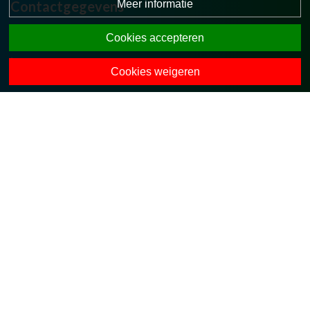
Meer informatie
Contactgegevens
Stokkumerweg 40
Cookies accepteren
7475 MV Markelo
0547-363309
Cookies weigeren
directie.obsstokkum@opohvt.nl
Onze collega-scholen
Powered by BasisOnline