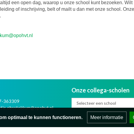
t altijd een open dag, waarop u onze school kunt bezoeken. Wilt
iding of inschrijving, belt of mailt u dan met onze school. Onze
.
okkum@opohvt.nl
Onze collega-scholen
7-363309
ctie.obsstokkum@opohvt.nl
om optimaal te kunnen functioneren.
Meer informatie