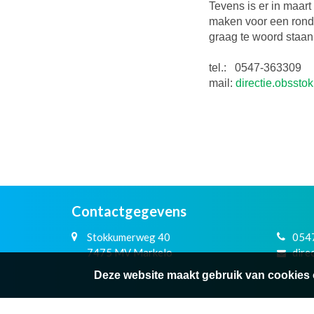
Tevens is er in maar
maken voor een rondle
graag te woord staan
tel.: 0547-363309
mail:
directie.obsst
Contactgegevens
Stokkumerweg 40
054
7475 MV Markelo
dire
Deze website maakt gebruik van cookies 